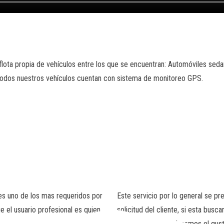
 flota propia de vehículos entre los que se encuentran: Automóviles sed
todos nuestros vehículos cuentan con sistema de monitoreo GPS.
es uno de los mas requeridos por
Este servicio por lo general se pr
e el usuario profesional es quien
solicitud del cliente, si esta bu
contáctenos y tenderemos el gust