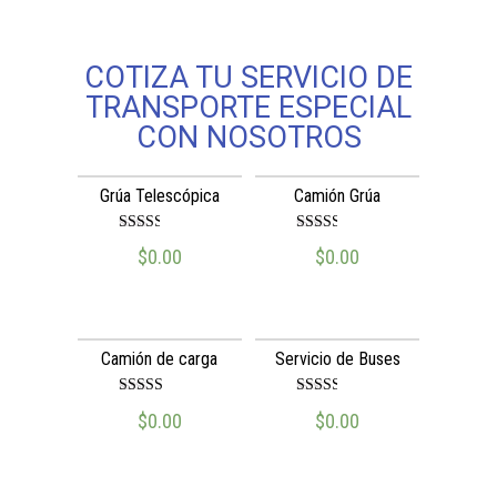
COTIZA TU SERVICIO DE
TRANSPORTE ESPECIAL
CON NOSOTROS
Grúa Telescópica
Camión Grúa
Valora
Valora
$
0.00
$
0.00
do en
do en
2.51
2.51
de 5
de 5
Camión de carga
Servicio de Buses
Valora
Valora
$
0.00
$
0.00
do en
do en
2.61
2.49
de 5
de 5