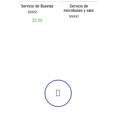
Servicio de Busetas
Servicio de
microbuses y vans
Valora
$
0.00
do en
Valora
2.52
do en
de 5
2.50
de 5