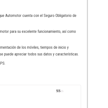
arque Automotor cuenta con el Seguro Obligatorio de
omotor para su excelente funcionamiento, así como
entación de los móviles, tiempos de inicio y
se puede apreciar todos sus datos y características.
GPS.
Va
lor
ad