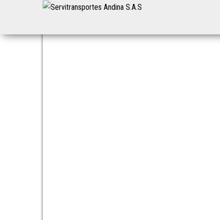
Servitransportes
Servicio
Especial
Andina S.A.S
en su
Región