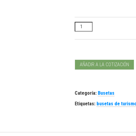
Servicio de Busetas cantidad
AÑADIR A LA COTIZACIÓN
Categoría:
Busetas
Etiquetas:
busetas de turism