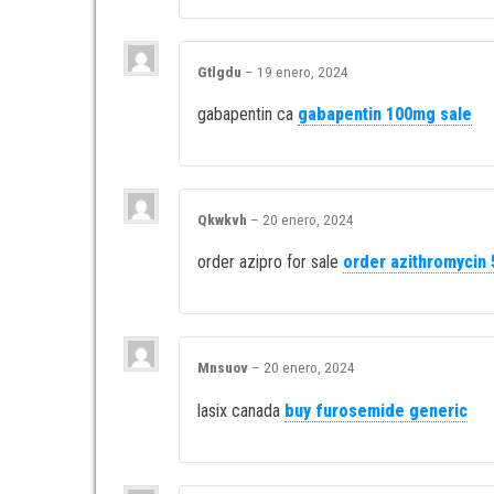
Gtlgdu
–
19 enero, 2024
gabapentin ca
gabapentin 100mg sale
Qkwkvh
–
20 enero, 2024
order azipro for sale
order azithromycin 
Mnsuov
–
20 enero, 2024
lasix canada
buy furosemide generic