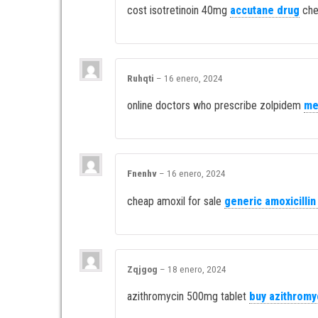
cost isotretinoin 40mg
accutane drug
che
Ruhqti
–
16 enero, 2024
online doctors who prescribe zolpidem
me
Fnenhv
–
16 enero, 2024
cheap amoxil for sale
generic amoxicilli
Zqjgog
–
18 enero, 2024
azithromycin 500mg tablet
buy azithromy