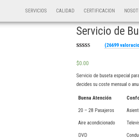
SERVICIOS
CALIDAD
CERTIFICACION
NOSO
Servicio de B
(
26699
valoracio
Valora
26329
do
$
0.00
2.52
sobre
5
Servicio de buseta especial para
basad
o en
decides su coste mensual o anual
puntua
ciones
de
Buena
Atención
Conf
cliente
s
20 – 28 Pasajeros
Asient
Aire acondicionado
Televi
DVD
Condu