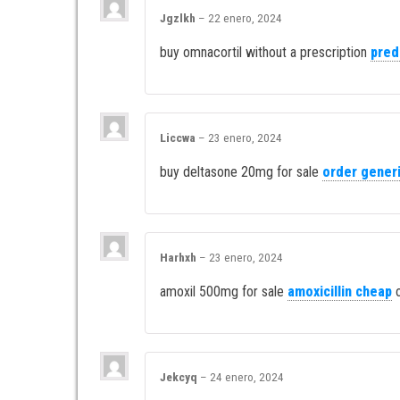
Jgzlkh
–
22 enero, 2024
buy omnacortil without a prescription
pred
Liccwa
–
23 enero, 2024
buy deltasone 20mg for sale
order gener
Harhxh
–
23 enero, 2024
amoxil 500mg for sale
amoxicillin cheap
o
Jekcyq
–
24 enero, 2024