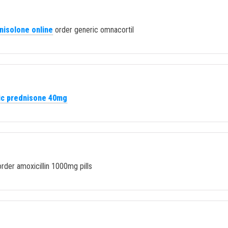
nisolone online
order generic omnacortil
ic prednisone 40mg
rder amoxicillin 1000mg pills