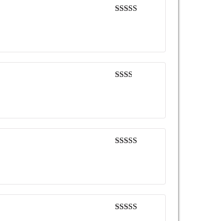
Valorado
en
4
de 5
Valor
ado
en
2
de 5
Valorad
o en
3
de 5
Valorad