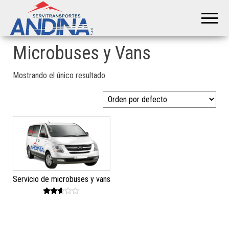
Servitransportes
Servicio
Especial
Andina S.A.S
en su
Región
Microbuses y Vans
Mostrando el único resultado
Servicio de microbuses y vans
Valor
ado
en
2.50
de 5