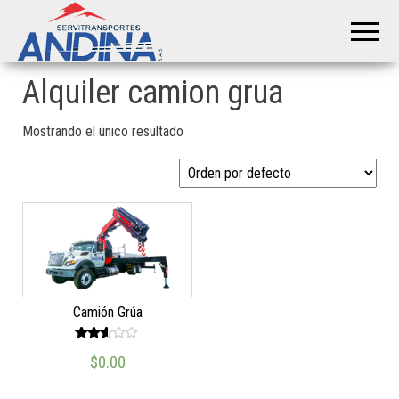
Servitransportes
Servicio
Especial
Andina S.A.S
en su
Región
Alquiler camion grua
Mostrando el único resultado
Camión Grúa
Valor
$
0.00
ado
en
2.51
de 5