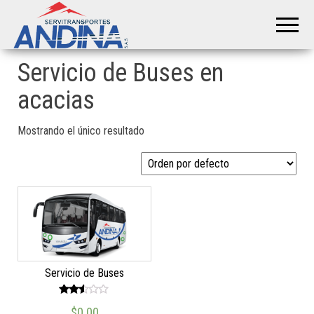
Servitransportes
Servicio
Especial
Andina S.A.S
en su
Región
Servicio de Buses en
acacias
Mostrando el único resultado
Servicio de Buses
Valor
$
0.00
ado