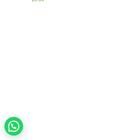
en
2.49
de 5