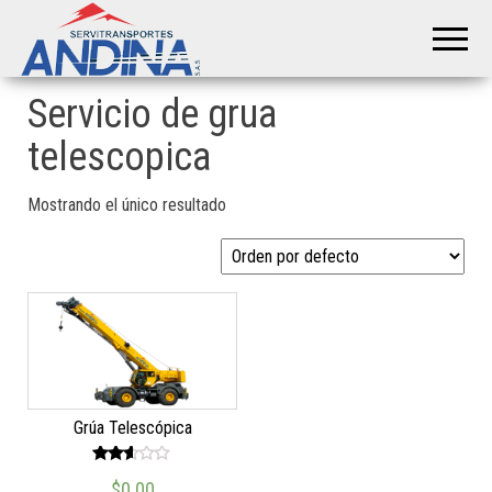
Servitransportes
Servicio
Especial
Andina S.A.S
en su
Región
Servicio de grua
telescopica
Mostrando el único resultado
Grúa Telescópica
Valor
$
0.00
ado