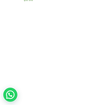
en
2.51
de 5