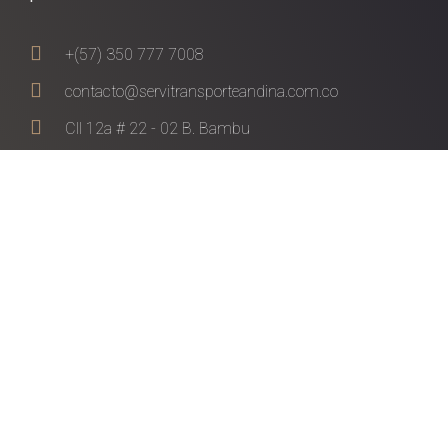
+(57) 350 777 7008
contacto@servitransporteandina.com.co
Cll 12a # 22 - 02 B. Bambu