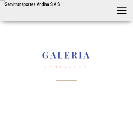
Servitransportes
Servicio
Especial
Andina S.A.S
en su
Región
GALERIA
VEHICULOS