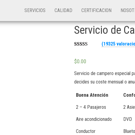
SERVICIOS
CALIDAD
CERTIFICACION
NOSO
Servicio de C
(
19325
valoracio
Valora
18945
do
$
0.00
2.66
sobre
5
Servicio de campero especial pa
basado
en
decides su coste mensual o anual
puntua
ciones
de
Buena
Atención
Conf
cliente
s
2 – 4 Pasajeros
2 Asie
Aire acondicionado
DVD
Conductor
Bluet