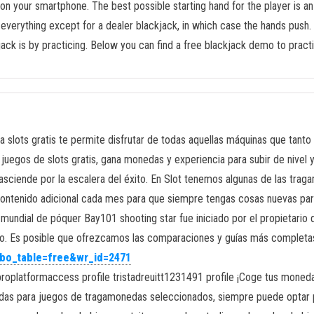
 your smartphone. The best possible starting hand for the player is an 
 everything except for a dealer blackjack, in which case the hands push.
ack is by practicing. Below you can find a free blackjack demo to practi
a slots gratis te permite disfrutar de todas aquellas máquinas que tanto 
 juegos de slots gratis, gana monedas y experiencia para subir de nivel
asciende por la escalera del éxito. En Slot tenemos algunas de las trag
ntenido adicional cada mes para que siempre tengas cosas nuevas para d
 mundial de póquer Bay101 shooting star fue iniciado por el propietario 
. Es posible que ofrezcamos las comparaciones y guías más completas, 
p?bo_table=free&wr_id=2471
oplatformaccess profile tristadreuitt1231491 profile ¡Coge tus monedas
lidas para juegos de tragamonedas seleccionados, siempre puede optar p