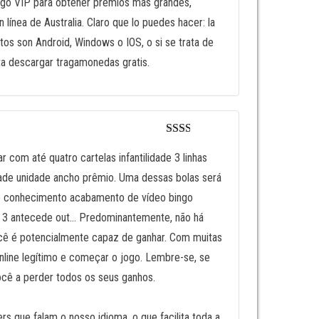
ingo VIP para obtener premios más grandes,
ínea de Australia. Claro que lo puedes hacer: la
tos son Android, Windows o IOS, o si se trata de
lta descargar tragamonedas gratis.
Valor
ado
 com até quatro cartelas infantilidade 3 linhas
en
2
dade unidade ancho prêmio. Uma dessas bolas será
de 5
nte conhecimento acabamento de vídeo bingo
ko 3 antecede out… Predominantemente, não há
você é potencialmente capaz de ganhar. Com muitas
nline legítimo e começar o jogo. Lembre-se, se
ocê a perder todos os seus ganhos.
s que falam o nosso idioma, o que facilita toda a