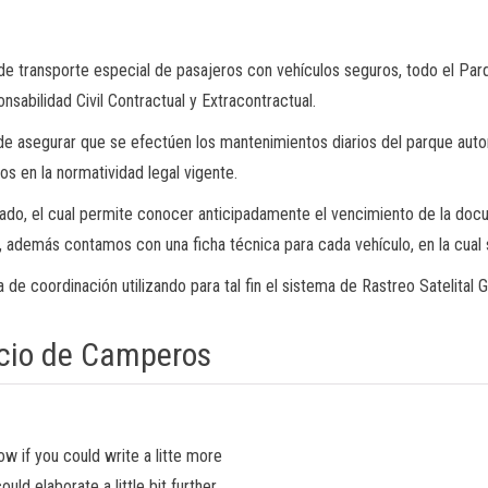
ón de transporte especial de pasajeros con vehículos seguros, todo el P
sabilidad Civil Contractual y Extracontractual.
e asegurar que se efectúen los mantenimientos diarios del parque aut
s en la normatividad legal vigente.
do, el cual permite conocer anticipadamente el vencimiento de la docum
l, además contamos con una ficha técnica para cada vehículo, en la cual 
 de coordinación utilizando para tal fin el sistema de Rastreo Satelital 
icio de Camperos
ow if you could write a litte more
ould elaborate a little bit further.