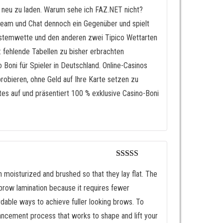
e neu zu laden. Warum sehe ich FAZ.NET nicht?
tream und Chat dennoch ein Gegenüber und spielt
Systemwette und den anderen zwei Tipico Wettarten
: fehlende Tabellen zu bisher erbrachten
 Boni für Spieler in Deutschland. Online-Casinos
robieren, ohne Geld auf Ihre Karte setzen zu
es auf und präsentiert 100 % exklusive Casino-Boni
Valorado
en
4
de 5
n moisturized and brushed so that they lay flat. The
 brow lamination because it requires fewer
ordable ways to achieve fuller looking brows. To
ancement process that works to shape and lift your