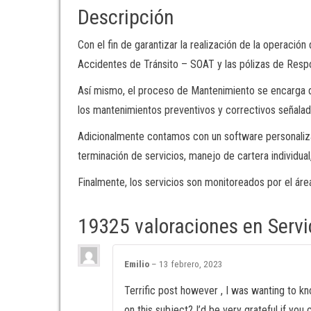
Descripción
Con el fin de garantizar la realización de la operaci
Accidentes de Tránsito – SOAT y las pólizas de Respon
Así mismo, el proceso de Mantenimiento se encarga d
los mantenimientos preventivos y correctivos señalado
Adicionalmente contamos con un software personaliza
terminación de servicios, manejo de cartera individua
Finalmente, los servicios son monitoreados por el área
19325 valoraciones en
Serv
Emilio
–
13 febrero, 2023
Terrific post however , I was wanting to kn
on this subject? I’d be very grateful if you c