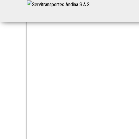
Servitransportes
Servicio
Especial
Andina S.A.S
en su
Región