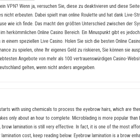
 ein VPN? Wenn ja, versuchen Sie, diese zu deaktivieren und diese Seit
s nicht erbeuten. Dabei spielt man online Roulette und hat dank Live-S
house wie ich finde. Das macht den größten Unterschied zwischen der 
 im herkömmlichen Online Casino Bereich. Ein Minuspunkt gibt es jedoch
in einem speziellen Live Casino. Holen Sie sich die besten Online Casino
nce zu spielen, ohne Ihr eigenes Geld zu riskieren, Sie können sie ausp
liebtesten Angebote von mehr als 100 vertrauenswürdigen Casino-Websit
Deutschland gelten, wenn nicht anders angegeben.
 starts with using chemicals to process the eyebrow hairs, which are the
takes only about an hour to complete. Microblading is more popular than
row lamination is still very effective. In fact, it is one of the most aff
 lamination cost, keep reading below. Eyebrow lamination is a brow enh