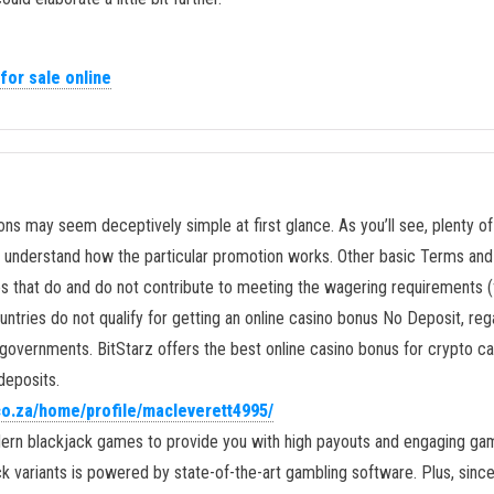
 for sale online
s may seem deceptively simple at first glance. As you’ll see, plenty of 
ou understand how the particular promotion works. Other basic Terms an
ames that do and do not contribute to meeting the wagering requirement
ountries do not qualify for getting an online casino bonus No Deposit, rega
r governments. BitStarz offers the best online casino bonus for crypto c
deposits.
.co.za/home/profile/macleverett4995/
ern blackjack games to provide you with high payouts and engaging game
ck variants is powered by state-of-the-art gambling software. Plus, sin