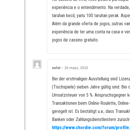
experiência e o entendimento. Na verdade,
taruhan kecil, yaitu 100 taruhan perak. As
Além da grande oferta de jogos, outras va
experiência de ter uma conta na casa e v
jogos de cassino gratuito.
unlat
–
26 mayo, 2023
Bei der erstmaligen Ausstellung sind Lizen
(Tischspiele) sieben Jahre gültig sind. Bei
Umsatzsteuer von 5 %. Anspruchsgegner könn
Transaktionen beim Online-Roulette, Onlin
geregelt ist. Es bestätigt u.a., dass Tran
Banken oder Zahlungsdienstleistern zurück
https://www.chordie.com/forum/profil