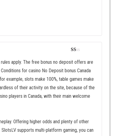
Va
lor
rules apply. The free bonus no deposit offers are
ad
d Conditions for casino No Deposit bonus Canada
o
en
s (for example, slots make 100%, table games make
1
de
rdless of their activity on the site, because of the
5
asino players in Canada, with their main welcome
play. Offering higher odds and plenty of other
ce SlotsLV supports multi-platform gaming, you can