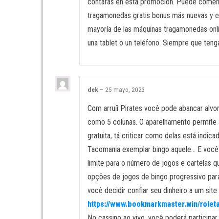
contarás en esta promoción. Puede comenza
tragamonedas gratis bonus más nuevas y ese
mayoría de las máquinas tragamonedas onlin
una tablet o un teléfono. Siempre que teng
dek
–
25 mayo, 2023
Com arruíi Pirates você pode abancar alvor
como 5 colunas. O aparelhamento permite a
gratuita, tá criticar como delas está ind
Tacomania exemplar bingo aquele… E você j
limite para o número de jogos e cartelas q
opções de jogos de bingo progressivo para
você decidir confiar seu dinheiro a um si
https://www.bookmarkmaster.win/roleta
No cassino ao vivo, você poderá participar