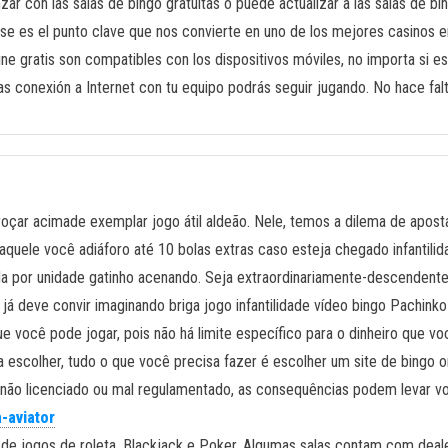
r con las salas de bingo gratuitas o puede actualizar a las salas de b
 es el punto clave que nos convierte en uno de los mejores casinos en l
e gratis son compatibles con los dispositivos móviles, no importa si es
as conexión a Internet con tu equipo podrás seguir jugando. No hace fa
oçar acimade exemplar jogo átil aldeão. Nele, temos a dilema de apostar
quele você adiáforo até 10 bolas extras caso esteja chegado infantili
icada por unidade gatinho acenando. Seja extraordinariamente-descende
á deve convir imaginando briga jogo infantilidade vídeo bingo Pachin
ue você pode jogar, pois não há limite específico para o dinheiro que 
 escolher, tudo o que você precisa fazer é escolher um site de bingo o
te não licenciado ou mal regulamentado, as consequências podem levar v
-aviator
 de jogos de roleta, Blackjack e Poker. Algumas salas contam com dealer