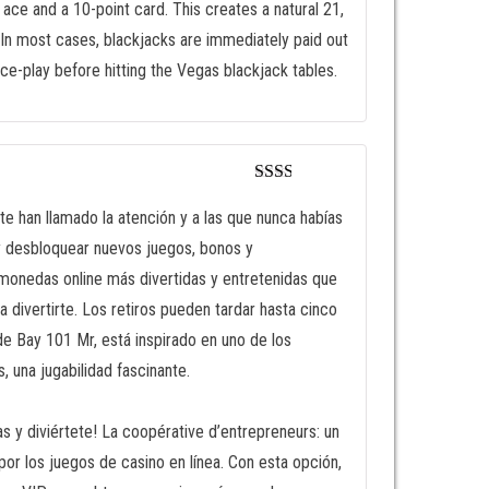
ace and a 10-point card. This creates a natural 21,
 In most cases, blackjacks are immediately paid out
ce-play before hitting the Vegas blackjack tables.
Valor
ado
te han llamado la atención y a las que nunca habías
en
2
 y desbloquear nuevos juegos, bonos y
de 5
amonedas online más divertidas y entretenidas que
ivertirte. Los retiros pueden tardar hasta cinco
de Bay 101 Mr, está inspirado en uno de los
una jugabilidad fascinante.
 y diviértete! La coopérative d’entrepreneurs: un
or los juegos de casino en línea. Con esta opción,