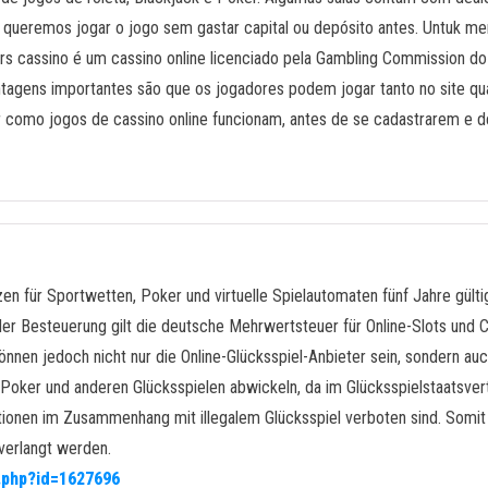
 queremos jogar o jogo sem gastar capital ou depósito antes. Untuk me
pers cassino é um cassino online licenciado pela Gambling Commission do
ntagens importantes são que os jogadores podem jogar tanto no site qua
er como jogos de cassino online funcionam, antes de se cadastrarem e
zen für Sportwetten, Poker und virtuelle Spielautomaten fünf Jahre gült
 der Besteuerung gilt die deutsche Mehrwertsteuer für Online-Slots und 
en jedoch nicht nur die Online-Glücksspiel-Anbieter sein, sondern auch
e-Poker und anderen Glücksspielen abwickeln, da im Glücksspielstaatsv
saktionen im Zusammenhang mit illegalem Glücksspiel verboten sind. Somi
verlangt werden.
e.php?id=1627696