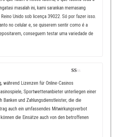
ngatasi masalah ini, kami sarankan memasang
 Reino Unido sob licença 39022. Só por fazer isso.
nto no celular e, se quiserem sentir como é a
 depositarem, conseguem testar uma variedade de
Va
lor
ig, während Lizenzen für Online-Casinos
ad
Casinospiele, Sportwettenanbieter unterliegen einer
o
en
 Banken und Zahlungsdienstleister, die die
1
de
ertrag auch ein umfassendes Mitwirkungsverbot
5
t können die Einsätze auch von den betroffenen