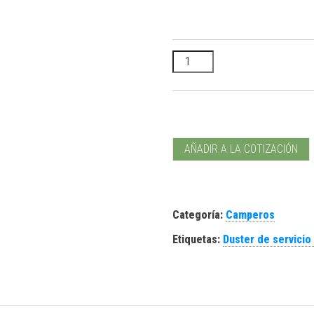
Servicio de Camperos cantid
AÑADIR A LA COTIZACIÓN
Categoría:
Camperos
Etiquetas:
Duster de servicio